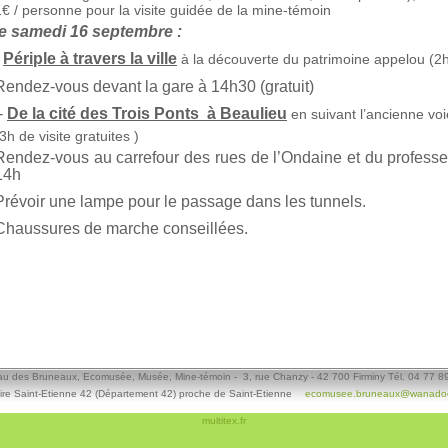
1€ / personne pour la visite guidée de la mine-témoin
le samedi 16 septembre :
Périple à travers la ville
à la découverte du patrimoine appelou (2h
Rendez-vous devant la gare à 14h30 (gratuit)
-
De la cité des Trois Ponts à Beaulieu
en suivant l’ancienne vo
3h de visite gratuites )
Rendez-vous au carrefour des rues de l’Ondaine et du professe
14h
Prévoir une lampe pour le passage dans les tunnels.
Chaussures de marche conseillées.
u des Bruneaux, Ecomusée, Musée, Mine-témoin - 3, rue Chanzy - 42 700 Firminy Tél. 04 77 8
ire Saint-Etienne 42 (Département 42) proche de Saint-Etienne
ecomusee.bruneaux@wanadoo
multitex.fr