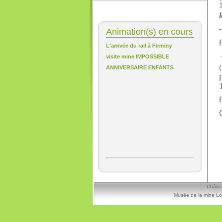
-
Animation(s) en cours
L'arrivée du rail à Firminy
visite mine IMPOSSIBLE
(
ANNIVERSAIRE ENFANTS
Châtea
Musée de la mine Lo