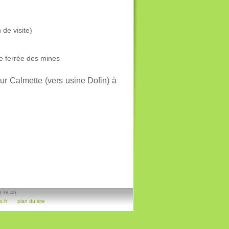
 de visite)
ie ferrée des mines
ur Calmette (vers usine Dofin) à
9 38 46
.fr
plan du site