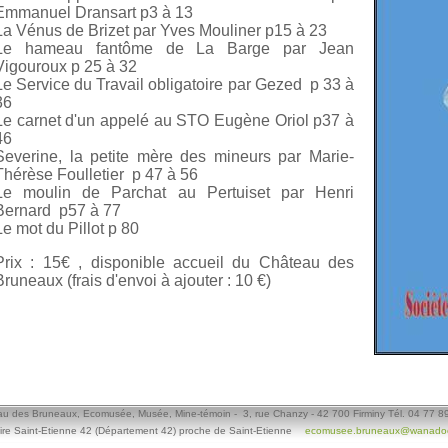
Emmanuel Dransart p3 à 13
La Vénus de Brizet par Yves Mouliner p15 à 23
Le hameau fantôme de La Barge par Jean
Vigouroux p 25 à 32
Le Service du Travail obligatoire par Gezed p 33 à
36
Le carnet d'un appelé au STO Eugène Oriol p37 à
46
Severine, la petite mère des mineurs par Marie-
Thérèse Foulletier p 47 à 56
Le moulin de Parchat au Pertuiset par Henri
Bernard p57 à 77
Le mot du Pillot p 80
Prix : 15€ , disponible accueil du Château des
Bruneaux (frais d'envoi à ajouter : 10 €)
u des Bruneaux, Ecomusée, Musée, Mine-témoin - 3, rue Chanzy - 42 700 Firminy Tél. 04 77 8
ire Saint-Etienne 42 (Département 42) proche de Saint-Etienne
ecomusee.bruneaux@wanadoo