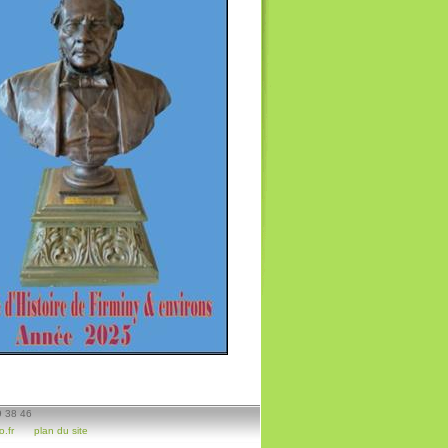
9 38 46
.fr
plan du site