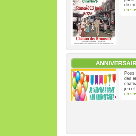
de mo
en sa
ANNIVERSAI
Possib
des e
châte
jeu et
en sa