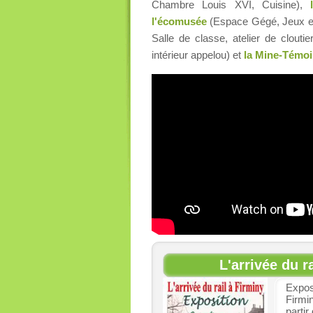
Chambre Louis XVI, Cuisine),
l'écomusée
(Espace Gégé, Jeux et
Salle de classe, atelier de cloutie
intérieur appelou) et
la Mine-Témo
L'arrivée du r
Exposi
Firmin
partir