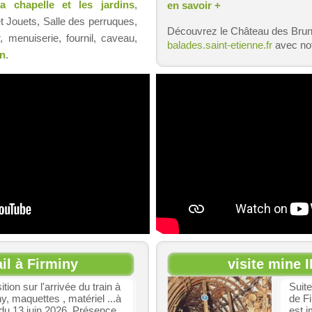
la chapelle et les jardins
,
en savoir +
 Jouets, Salle des perruques,
Découvrez le Château des Bru
r, menuiserie, fournil, caveau,
balades.saint-etienne.fr
avec no
in
.
ail à Firminy
visite mine
tion sur l'arrivée du train à
Suite
y, maquettes , matériel ...à
de Fi
 du 13 juin 2026. Présence
est 