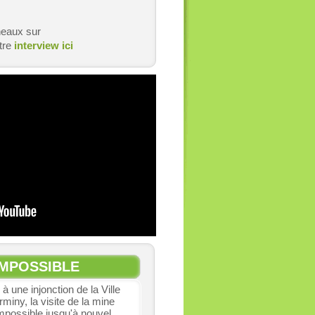
neaux sur
tre
interview ici
 IMPOSSIBLE
 à une injonction de la Ville
rminy, la visite de la mine
impossible jusqu'à nouvel