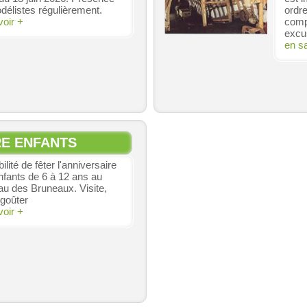
délistes régulièrement.
ordre
voir +
comp
excu
en s
RE ENFANTS
ilité de fêter l'anniversaire
nfants de 6 à 12 ans au
au des Bruneaux. Visite,
 goûter
voir +