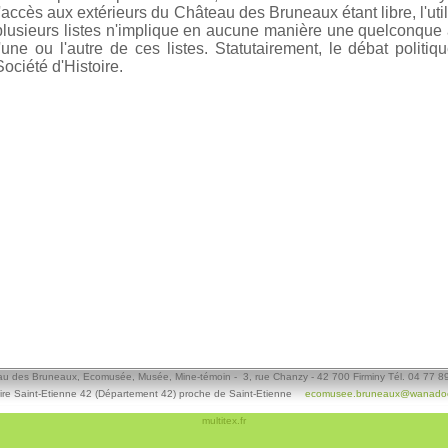
l'accès aux extérieurs du Château des Bruneaux étant libre, l'ut
plusieurs listes n'implique en aucune manière une quelconque 
l'une ou l'autre de ces listes. Statutairement, le débat politiqu
Société d'Histoire.
u des Bruneaux, Ecomusée, Musée, Mine-témoin - 3, rue Chanzy - 42 700 Firminy Tél. 04 77 8
ire Saint-Etienne 42 (Département 42) proche de Saint-Etienne
ecomusee.bruneaux@wanadoo
multitex.fr