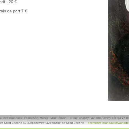
arif : 20 €
rais de port 7 €
u des Bruneaux, Ecomusée, Musée, Mine-témoin - 3, rue Chanzy - 42 700 Firminy Tél. 04 77 8
ire Saint-Etienne 42 (Département 42) proche de Saint-Etienne
ecomusee.bruneaux@wanadoo