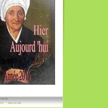
9 38 46
.fr
plan du site