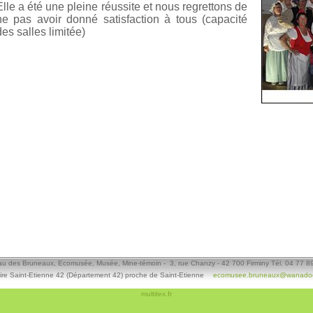
Elle a été une pleine réussite et nous regrettons de
ne pas avoir donné satisfaction à tous (capacité
des salles limitée)
u des Bruneaux, Ecomusée, Musée, Mine-témoin - 3, rue Chanzy - 42 700 Firminy Tél. 04 77 8
ire Saint-Etienne 42 (Département 42) proche de Saint-Etienne
ecomusee.bruneaux@wanadoo
multitex.fr