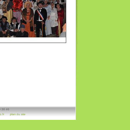
9 38 46
.fr
plan du site