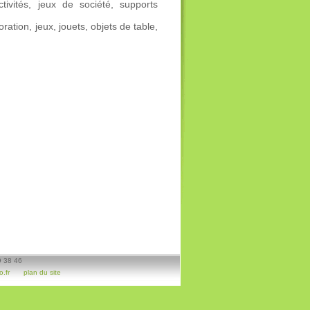
ivités, jeux de société, supports
ration, jeux, jouets, objets de table,
9 38 46
.fr
plan du site