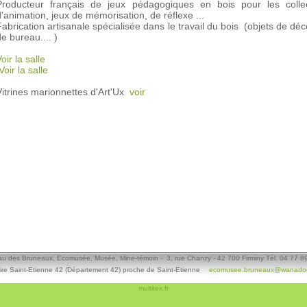
Producteur français de jeux pédagogiques en bois pour les collect
d'animation, jeux de mémorisation, de réflexe ...
Fabrication artisanale spécialisée dans le travail du bois (objets de déco
e bureau.... )
oir la salle
Voir la salle
Vitrines marionnettes d'Art'Ux
voir
u des Bruneaux, Ecomusée, Musée, Mine-témoin - 3, rue Chanzy - 42 700 Firminy Tél. 04 77 8
ire Saint-Etienne 42 (Département 42) proche de Saint-Etienne
ecomusee.bruneaux@wanadoo
multitex.fr