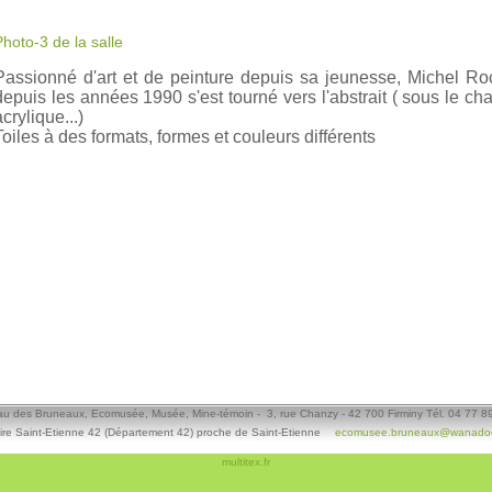
Photo-3 de la salle
Passionné d'art et de peinture depuis sa jeunesse, Michel Roch
depuis les années 1990 s'est tourné vers l'abstrait ( sous le ch
acrylique...)
Toiles à des formats, formes et couleurs différents
u des Bruneaux, Ecomusée, Musée, Mine-témoin - 3, rue Chanzy - 42 700 Firminy Tél. 04 77 8
ire Saint-Etienne 42 (Département 42) proche de Saint-Etienne
ecomusee.bruneaux@wanadoo
multitex.fr