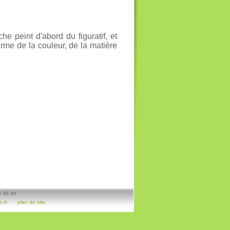
e peint d'abord du figuratif, et
arme de la couleur, de la matière
9 38 46
.fr
plan du site