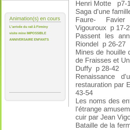
Henri Motte p7-
Saga d'une famill
Animation(s) en cours
Faure- Favi
Vigouroux p 17-
L'arrivée du rail à Firminy
visite mine IMPOSSIBLE
Passent les ann
ANNIVERSAIRE ENFANTS
Riondel p 26-27
Mines de houille 
de Fraisses et U
Duffy p 28-42
Renaissance d'
restauration par 
43-54
Les noms des enf
l'étrange amusem
cuir par Jean Vi
Bataille de la fer