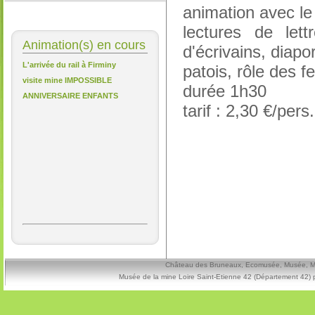
animation avec le 
lectures de let
Animation(s) en cours
d'écrivains, diapo
L'arrivée du rail à Firminy
patois, rôle des 
visite mine IMPOSSIBLE
durée 1h30
ANNIVERSAIRE ENFANTS
tarif : 2,30 €/pers
Château des Bruneaux, Ecomusée, Musée, Mine
Musée de la mine Loire Saint-Etienne 42 (Département 42) 