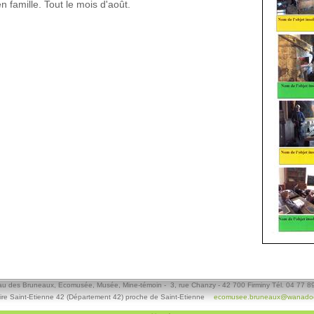
n famille. Tout le mois d'août.
u des Bruneaux, Ecomusée, Musée, Mine-témoin - 3, rue Chanzy - 42 700 Firminy Tél. 04 77 8
ire Saint-Etienne 42 (Département 42) proche de Saint-Etienne
ecomusee.bruneaux@wanadoo