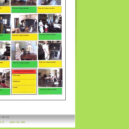
9 38 46
.fr
plan du site