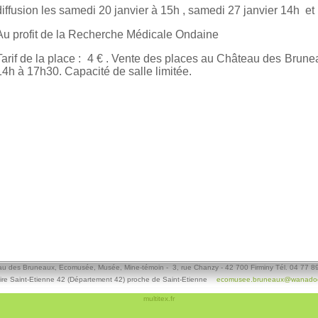
diffusion les samedi 20 janvier à 15h ,
samedi 27 janvier 14h et
Au profit de la Recherche Médicale Ondaine
Tarif de la place : 4 € . Vente des places au Château des Bru
14h à 17h30. Capacité de salle limitée.
u des Bruneaux, Ecomusée, Musée, Mine-témoin - 3, rue Chanzy - 42 700 Firminy Tél. 04 77 8
ire Saint-Etienne 42 (Département 42) proche de Saint-Etienne
ecomusee.bruneaux@wanadoo
multitex.fr