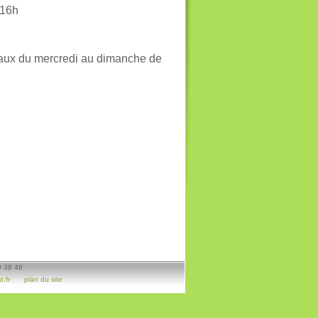
 16h
neaux du mercredi au dimanche de
9 38 46
.fr
plan du site