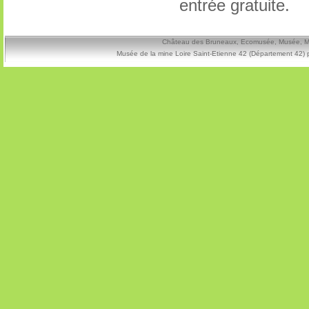
entrée gratuite.
Château des Bruneaux, Ecomusée, Musée, Mine
Musée de la mine Loire Saint-Etienne 42 (Département 42) 