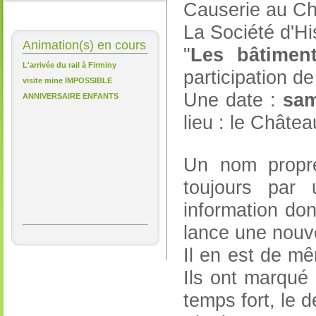
Causerie au C
La Société d'Hi
Animation(s) en cours
"
Les bâtiment
L'arrivée du rail à Firminy
participation d
visite mine IMPOSSIBLE
Une date :
sam
ANNIVERSAIRE ENFANTS
lieu : le Chât
Un nom propr
toujours par
information do
lance une nouve
Il en est de mê
Ils ont marqué 
temps fort, le d