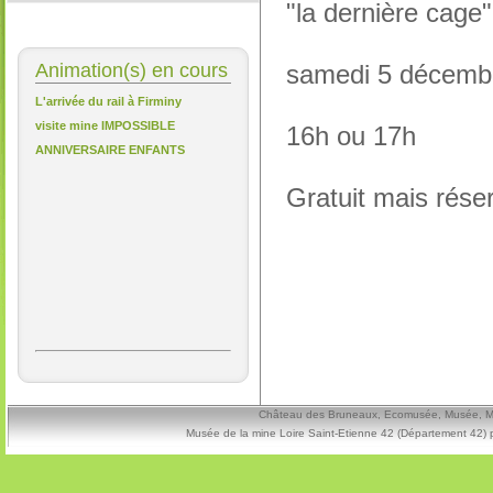
"la dernière cag
Animation(s) en cours
samedi 5 décem
L'arrivée du rail à Firminy
visite mine IMPOSSIBLE
16h ou 17h
ANNIVERSAIRE ENFANTS
Gratuit mais réser
Château des Bruneaux, Ecomusée, Musée, Mine
Musée de la mine Loire Saint-Etienne 42 (Département 42) 