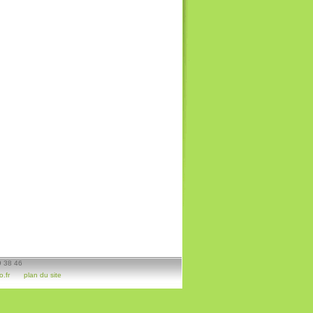
9 38 46
.fr
plan du site