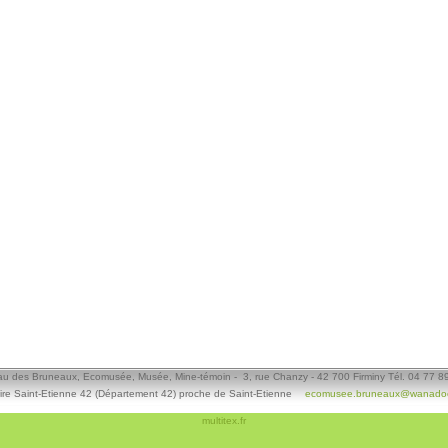
u des Bruneaux, Ecomusée, Musée, Mine-témoin - 3, rue Chanzy - 42 700 Firminy Tél. 04 77 8
ire Saint-Etienne 42 (Département 42) proche de Saint-Etienne
ecomusee.bruneaux@wanadoo
multitex.fr