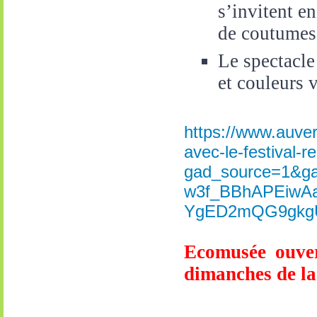
s’invitent e
de coutumes 
Le spectacle
et couleurs 
https://www.auver
avec-le-festival-
gad_source=1&g
w3f_BBhAPEiwA
YgED2mQG9gkg
Ecomusée ouver
dimanches de la 