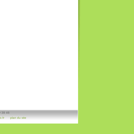
9 38 46
.fr
plan du site