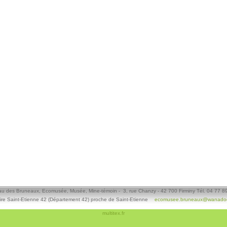
u des Bruneaux, Ecomusée, Musée, Mine-témoin - 3, rue Chanzy - 42 700 Firminy Tél. 04 77 8
ire Saint-Etienne 42 (Département 42) proche de Saint-Etienne
ecomusee.bruneaux@wanadoo
multitex.fr