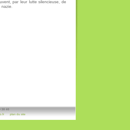
nt, par leur lutte silencieuse, de
 nazie.
9 38 46
.fr
plan du site