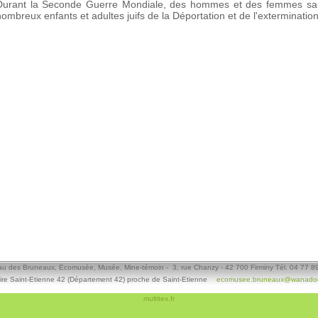
Durant la Seconde Guerre Mondiale, des hommes et des femmes sauve
nombreux enfants et adultes juifs de la Déportation et de l'extermination
u des Bruneaux, Ecomusée, Musée, Mine-témoin - 3, rue Chanzy - 42 700 Firminy Tél. 04 77 8
ire Saint-Etienne 42 (Département 42) proche de Saint-Etienne
ecomusee.bruneaux@wanadoo
multitex.fr