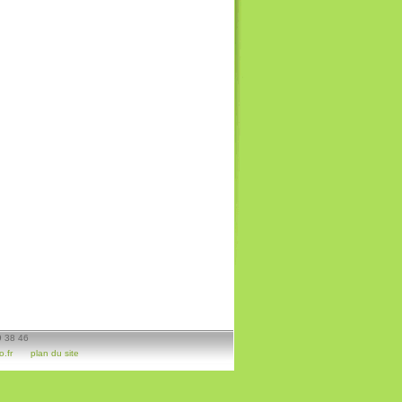
9 38 46
.fr
plan du site