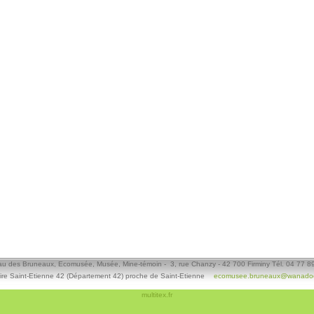
u des Bruneaux, Ecomusée, Musée, Mine-témoin - 3, rue Chanzy - 42 700 Firminy Tél. 04 77 8
ire Saint-Etienne 42 (Département 42) proche de Saint-Etienne
ecomusee.bruneaux@wanadoo
multitex.fr