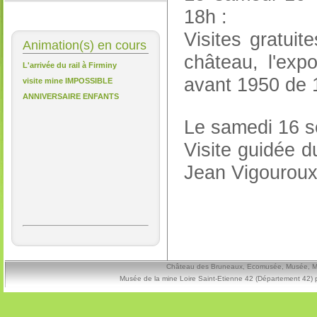
18h :
Visites gratui
Animation(s) en cours
château, l'expo
L'arrivée du rail à Firminy
avant 1950 de 
visite mine IMPOSSIBLE
ANNIVERSAIRE ENFANTS
Le samedi 16 
Visite guidée d
Jean Vigouroux.
Château des Bruneaux, Ecomusée, Musée, Mine
Musée de la mine Loire Saint-Etienne 42 (Département 42) 