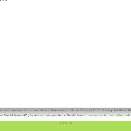
u des Bruneaux, Ecomusée, Musée, Mine-témoin - 3, rue Chanzy - 42 700 Firminy Tél. 04 77 8
ire Saint-Etienne 42 (Département 42) proche de Saint-Etienne
ecomusee.bruneaux@wanadoo
multitex.fr