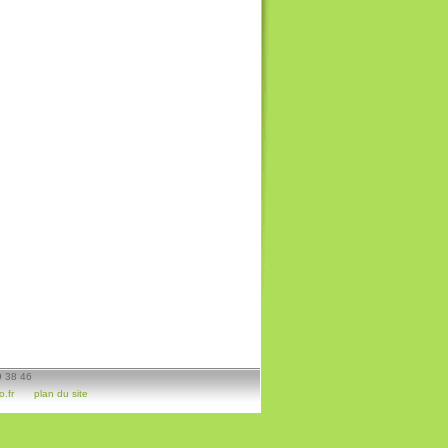
9 38 46
.fr
plan du site