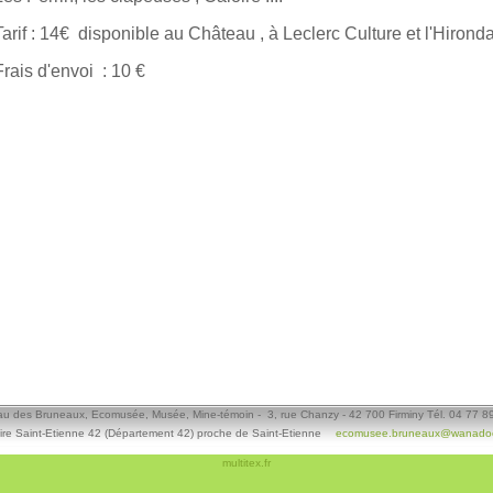
Tarif : 14€ disponible au Château , à Leclerc Culture et l'Hirond
Frais d'envoi : 10 €
u des Bruneaux, Ecomusée, Musée, Mine-témoin - 3, rue Chanzy - 42 700 Firminy Tél. 04 77 8
ire Saint-Etienne 42 (Département 42) proche de Saint-Etienne
ecomusee.bruneaux@wanadoo
multitex.fr