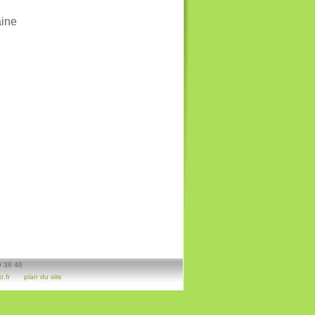
aine
9 38 46
.fr
plan du site