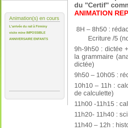
du "Certif" com
ANIMATION RE
Animation(s) en cours
L'arrivée du rail à Firminy
8H – 8h50 : rédac
visite mine IMPOSSIBLE
Ecriture /5 (noté
ANNIVERSAIRE ENFANTS
9h-9h50 : dictée +
la grammaire (ana
dictée)
9h50 – 10h05 : ré
10h10 – 11h : cal
de calculette)
11h00 -11h15 : cal
11h20- 11h40 : sc
11h40 – 12h : hist